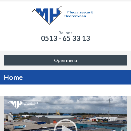
Bel ons
0513 - 65 33 13
Open menu
Home
V
i
d
e
o