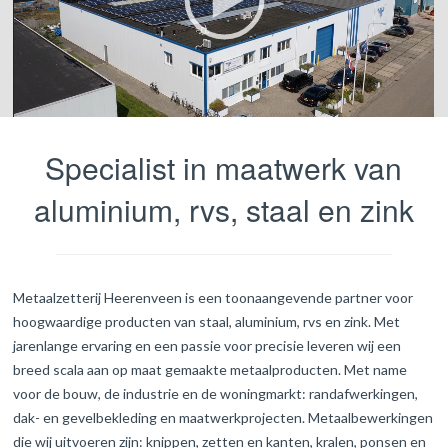
s
p
e
l
00:00
01:38
e
r
Specialist in maatwerk van
aluminium, rvs, staal en zink
Metaalzetterij Heerenveen is een toonaangevende partner voor
hoogwaardige producten van staal, aluminium, rvs en zink.
Met
jarenlange ervaring en een passie voor precisie leveren wij een
breed scala aan op maat gemaakte metaalproducten. Met name
voor de bouw, de industrie en de woningmarkt: randafwerkingen,
dak- en gevelbekleding en maatwerkprojecten. Metaalbewerkingen
die wij uitvoeren zijn:
knippen
,
zetten en kanten
,
kralen
,
ponsen
en